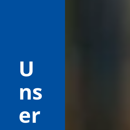
U
ns
er